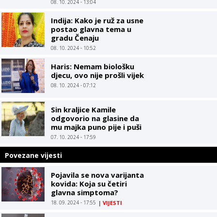
08. 10. 2024 - 13:04
Indija: Kako je ruž za usne
postao glavna tema u
gradu Čenaju
08. 10. 2024 - 10:52
Haris: Nemam biološku
djecu, ovo nije prošli vijek
08. 10. 2024 - 07:12
Sin kraljice Kamile
odgovorio na glasine da
mu majka puno pije i puši
07. 10. 2024 - 17:59
Povezane vijesti
Pojavila se nova varijanta
kovida: Koja su četiri
glavna simptoma?
18. 09. 2024 - 17:55
|
VIJESTI