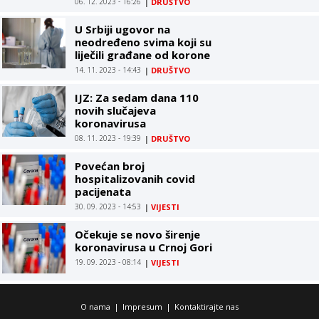
06. 12. 2023 - 16:26
|
DRUŠTVO
U Srbiji ugovor na
neodređeno svima koji su
liječili građane od korone
14. 11. 2023 - 14:43
|
DRUŠTVO
IJZ: Za sedam dana 110
novih slučajeva
koronavirusa
08. 11. 2023 - 19:39
|
DRUŠTVO
Povećan broj
hospitalizovanih covid
pacijenata
30. 09. 2023 - 14:53
|
VIJESTI
Očekuje se novo širenje
koronavirusa u Crnoj Gori
19. 09. 2023 - 08:14
|
VIJESTI
O nama
|
Impresum
|
Kontaktirajte nas