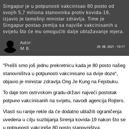
Singapur je u potpunosti vakcinisao 80 posto od
svojih 5,7 miliona stanovnika protiv kovida-19,
izjavio je tamošnji ministar zdravlja. Time je
Singapur postao zemlja sa najviše vakcinisanih u
svijetu što će mu omogućiti dalje ublažavanje mjera.
Autor:
29. 08. 2021 - 10:17
M. B.
"Prešli smo još jednu prekretnicu kada je 80 posto našeg
stanovništva u potpunosti vakcinisano sa dvije doze“,
objavio je ministar zdravlja Ong Je Kung na Fejsbuku.
To daje tom ostrvskom gradu-državi najveći postotak
potpuno vakcinisanih na svijetu, navodi agencija Rojters.
Vlasti su ranije rekle da će dodatno ublažiti ograničenja
uvedena u cilju suzbijanja širenja kovida-19 nakon što se
u potpunosti vakciniše 80 posto stanovništva.