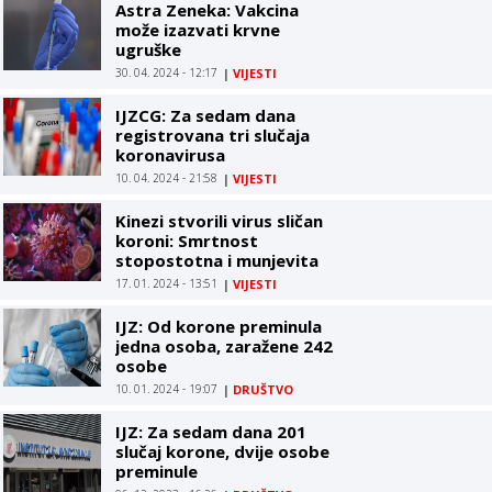
Astra Zeneka: Vakcina
može izazvati krvne
ugruške
30. 04. 2024 - 12:17
|
VIJESTI
IJZCG: Za sedam dana
registrovana tri slučaja
koronavirusa
10. 04. 2024 - 21:58
|
VIJESTI
Kinezi stvorili virus sličan
koroni: Smrtnost
stopostotna i munjevita
17. 01. 2024 - 13:51
|
VIJESTI
IJZ: Od korone preminula
jedna osoba, zaražene 242
osobe
10. 01. 2024 - 19:07
|
DRUŠTVO
IJZ: Za sedam dana 201
slučaj korone, dvije osobe
preminule