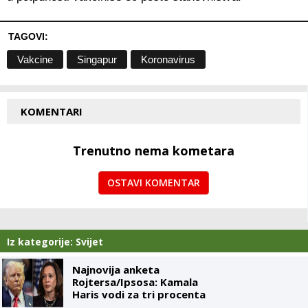
TAGOVI:
Vakcine
Singapur
Koronavirus
KOMENTARI
Trenutno nema kometara
OSTAVI KOMENTAR
Iz kategorije: Svijet
Najnovija anketa
Rojtersa/Ipsosa: Kamala
Haris vodi za tri procenta
u odnosu na Trampa