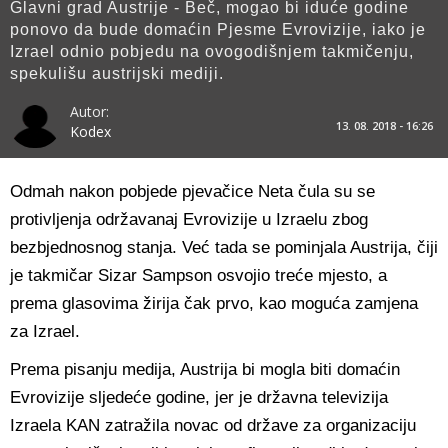
Glavni grad Austrije - Beč, mogao bi iduće godine
ponovo da bude domaćin Pjesme Evrovizije, iako je
Izrael odnio pobjedu na ovogodišnjem takmičenju,
spekulišu austrijski mediji.
Autor:
13. 08. 2018 - 16:26
Kodex
Odmah nakon pobjede pjevačice Neta čula su se
protivljenja održavanaj Evrovizije u Izraelu zbog
bezbjednosnog stanja. Već tada se pominjala Austrija, čiji
je takmičar Sizar Sampson osvojio treće mjesto, a
prema glasovima žirija čak prvo, kao moguća zamjena
za Izrael.
Prema pisanju medija, Austrija bi mogla biti domaćin
Evrovizije sljedeće godine, jer je državna televizija
Izraela KAN zatražila novac od države za organizaciju