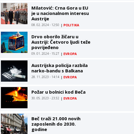
Milatović: Crna Gora u EU
je u nacionalnom interesu
Austrije
08. 02. 2024 - 12:50
|
POLITIKA
Drvo oborilo žičaru u
Austriji: Četvoro ljudi teže
povrijeđeno
09. 01. 2024 - 15:27
|
EVROPA
Austrijska policija razbila
narko-bandu s Balkana
28. 11. 2023 - 14:14
|
EVROPA
Požar u bolnici kod Beča
30. 05. 2023 - 23:32
|
EVROPA
Beč traži 21.000 novih
zaposlenih do 2030.
godine