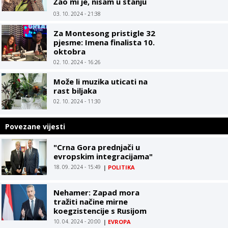
Žao mi je, nisam u stanju
objašnjavati šta mi se
03. 10. 2024 - 21:38
dogodilo
Za Montesong pristigle 32
pjesme: Imena finalista 10.
oktobra
02. 10. 2024 - 16:26
Može li muzika uticati na
rast biljaka
02. 10. 2024 - 11:30
Povezane vijesti
"Crna Gora prednjači u
evropskim integracijama"
18. 09. 2024 - 15:49
|
POLITIKA
Nehamer: Zapad mora
tražiti načine mirne
koegzistencije s Rusijom
10. 04. 2024 - 20:00
|
EVROPA