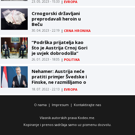
23. 05. 2023 - 15:33
|
EVROPA
Crnogorski državljani
preprodavali heroin u
Beču
30. 04. 2023 - 22:19
|
CRNA HRONIKA
“Podrška prijatelja kao
što je Austrija Crnoj Gori
je uvjek dobrodošla“
26. 01. 2023 - 18:05
|
POLITIKA
Nehamer: Austrija neće
pratiti primjer Švedske i
Finske, ne razmišljamo o
ulasku u NATO
18. 07. 2022 - 22:13
|
EVROPA
O nama
|
Impresum
|
Kontaktirajte nas
Vlasnik autorskih prava Kodex.me.
Kopiranje i prenos sadržaja samo uz pismenu dozvolu.