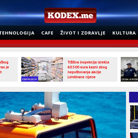
TEHNOLOGIJA
CAFE
ŽIVOT I ZDRAVLJE
KULTURA
jačkog
Tržišna inspekcija izrekla
vao je
60.500 eura kazni zbog
t
nepoštovanja akcije
Limitirane cijene
EKONOMIJA
CRNA HRON