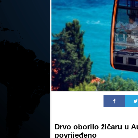
Drvo oborilo žičaru u Au
povrijeđeno