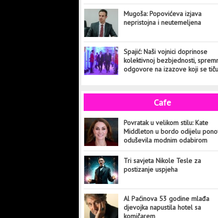
Mugoša: Popovićeva izjava
nepristojna i neutemeljena
Spajić: Naši vojnici doprinose
kolektivnoj bezbjednosti, sprem
odgovore na izazove koji se tič
cijelog svijeta
Cafe
Povratak u velikom stilu: Kate
Middleton u bordo odijelu pon
oduševila modnim odabirom
Tri savjeta Nikole Tesle za
postizanje uspjeha
Al Paćinova 53 godine mlađa
djevojka napustila hotel sa
komičarem