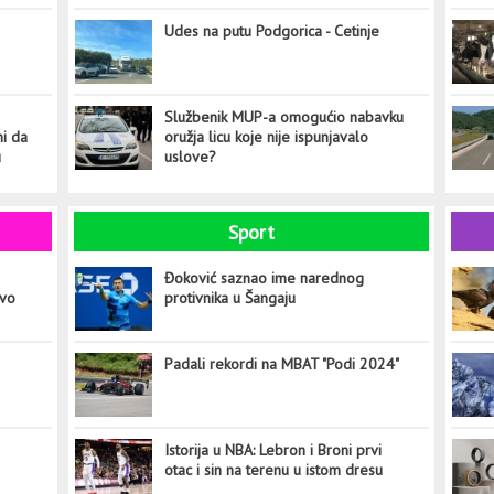
Udes na putu Podgorica - Cetinje
Službenik MUP-a omogućio nabavku
ni da
oružja licu koje nije ispunjavalo
u
uslove?
Sport
Đoković saznao ime narednog
ovo
protivnika u Šangaju
Padali rekordi na MBAT "Podi 2024"
Istorija u NBA: Lebron i Broni prvi
otac i sin na terenu u istom dresu