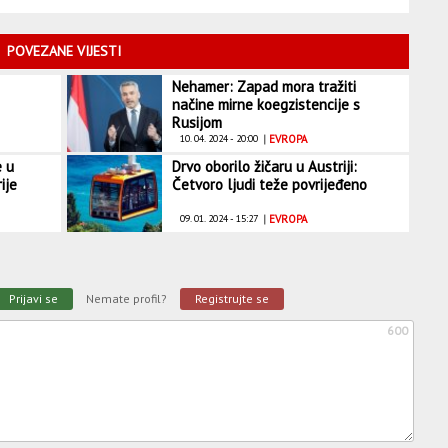
POVEZANE VIJESTI
Nehamer: Zapad mora tražiti
načine mirne koegzistencije s
Rusijom
10. 04. 2024 - 20:00
|
EVROPA
e u
Drvo oborilo žičaru u Austriji:
ije
Četvoro ljudi teže povrijeđeno
09. 01. 2024 - 15:27
|
EVROPA
Prijavi se
Nemate profil?
Registrujte se
600