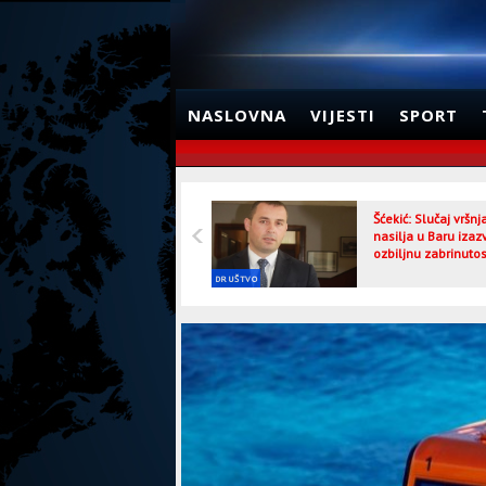
NASLOVNA
VIJESTI
SPORT
Šćekić: Slučaj vršn
nasilja u Baru izaz
ozbiljnu zabrinutos
DRUŠTVO