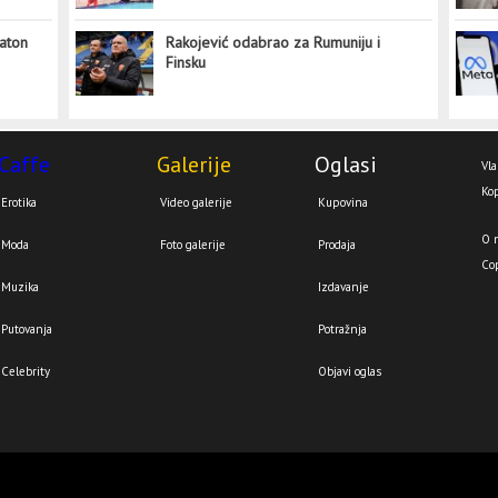
aton
Rakojević odabrao za Rumuniju i
Finsku
Caffe
Galerije
Oglasi
Vla
Kop
Erotika
Video galerije
Kupovina
O 
Moda
Foto galerije
Prodaja
Co
Muzika
Izdavanje
Putovanja
Potražnja
Celebrity
Objavi oglas