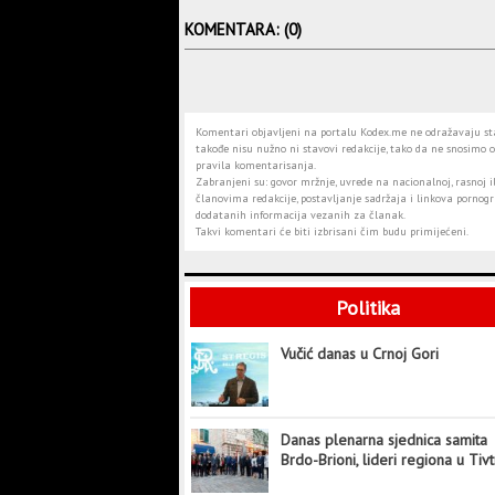
KOMENTARA: (0)
Komentari objavljeni na portalu Kodex.me ne odražavaju stav
takođe nisu nužno ni stavovi redakcije, tako da ne snosimo o
pravila komentarisanja.
Zabranjeni su: govor mržnje, uvrede na nacionalnoj, rasnoj il
članovima redakcije, postavljanje sadržaja i linkova pornogra
dodatanih informacija vezanih za članak.
Takvi komentari će biti izbrisani čim budu primijećeni.
Politika
Vučić danas u Crnoj Gori
Danas plenarna sjednica samita
Brdo-Brioni, lideri regiona u Tiv