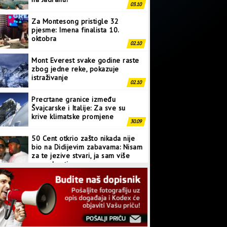
03.10
Za Montesong pristigle 32
pjesme: Imena finalista 10.
oktobra
02.10
Mont Everest svake godine raste
zbog jedne reke, pokazuje
istraživanje
02.10
Precrtane granice između
Švajcarske i Italije: Za sve su
krive klimatske promjene
30.09
50 Cent otkrio zašto nikada nije
bio na Didijevim zabavama: Nisam
za te jezive stvari, ja sam više
normalan tip
28.09
Japanci prave superkompjuter
kakav svijet još nije vidio
27.09
Linkin Park ima novu pjesmu: