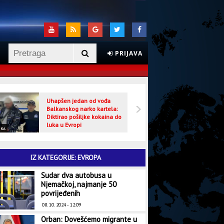
PRIJAVA
Uhapšen jedan od vođa
Veljo
Balkanskog narko kartela:
optuž
Diktirao pošiljke kokaina do
luka u Evropi
IKA
CRNA HRONIKA
IZ KATEGORIJE: EVROPA
Sudar dva autobusa u
Njemačkoj, najmanje 50
povrijeđenih
08. 10. 2024 - 12:09
Orban: Dovešćemo migrante u