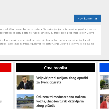
Novi komentar
 uredništva, kao ni korisnika portala. Stavovi objavljeni u tekstovima pojedinih autora
dgovornost za štetu nastalu drugom korisniku ili trećoj osobi zbog kršenja ovih Uslova i
i polnoj osnovi i psovke, direktne prijetnje drugim korisnicima, autorima čanka i/ili
fskog, uvredljivog sadržaja, oglašavanje i postavljanje linkova čija svrha nije davanje
Crna hronika
Veljović pred sudijom zbog optužbi
za šverc cigareta
Oduzeta tri međunarodno tražena
tu
vozila, uhapšen turski državljanin
zbog pištolja