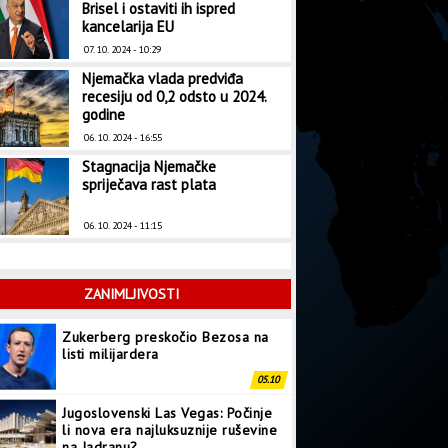
Brisel i ostaviti ih ispred
kancelarija EU
07. 10. 2024 - 10:29
Njemačka vlada predviđa
recesiju od 0,2 odsto u 2024.
godine
06. 10. 2024 - 16:55
Stagnacija Njemačke
spriječava rast plata
06. 10. 2024 - 11:15
ZANIMLJIVOSTI
Zukerberg preskočio Bezosa na
listi milijardera
05.10
Jugoslovenski Las Vegas: Počinje
li nova era najluksuznije ruševine
na Jadranu?