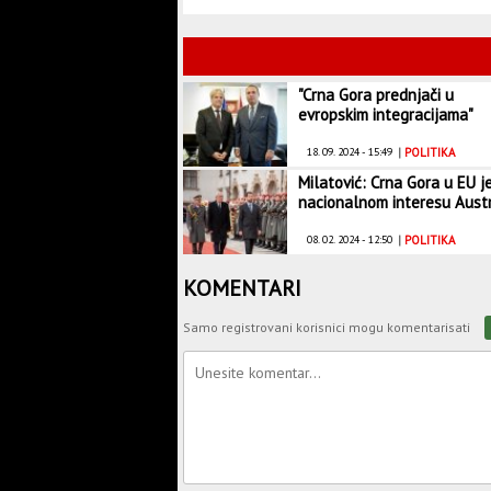
"Crna Gora prednjači u
evropskim integracijama"
18. 09. 2024 - 15:49
|
POLITIKA
Milatović: Crna Gora u EU j
nacionalnom interesu Austr
08. 02. 2024 - 12:50
|
POLITIKA
KOMENTARI
Samo registrovani korisnici mogu komentarisati