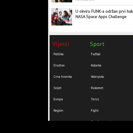
U okviru FUNK-a održan prvi hak
NASA Space Apps Challenge
Vijesti
Sport
Politika
Fudbal
Društvo
Košarka
Crna hronika
Vaterpolo
Svijet
Rukomet
Evropa
Tenis
Region
Fight
Ostali sportovi