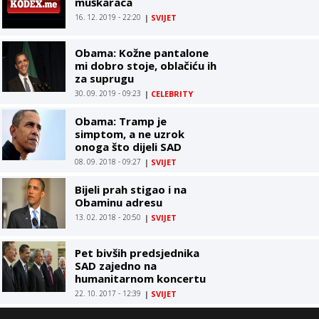
muškaraca
16. 12. 2019 - 22:20
|
SVIJET
Obama: Kožne pantalone
mi dobro stoje, oblačiću ih
za suprugu
30. 09. 2019 - 09:23
|
CELEBRITY
Obama: Tramp je
simptom, a ne uzrok
onoga što dijeli SAD
08. 09. 2018 - 09:27
|
SVIJET
Bijeli prah stigao i na
Obaminu adresu
13. 02. 2018 - 20:50
|
SVIJET
Pet bivših predsjednika
SAD zajedno na
humanitarnom koncertu
22. 10. 2017 - 12:39
|
SVIJET