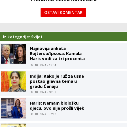
OSTAVI KOMENTAR
Iz kategorije: Svijet
Najnovija anketa
Rojtersa/Ipsosa: Kamala
Haris vodi za tri procenta
u odnosu na Trampa
08. 10. 2024 - 13:04
Indija: Kako je ruž za usne
postao glavna tema u
gradu Čenaju
08. 10. 2024 - 10:52
Haris: Nemam biološku
djecu, ovo nije prošli vijek
08. 10. 2024 - 07:12