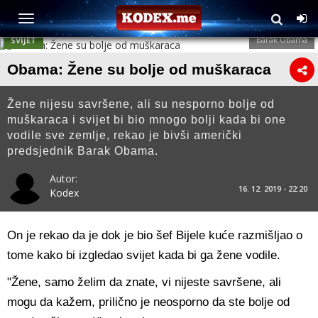
Barak Obama
SVIJET
Obama: Žene su bolje od muškaraca
Žene nijesu savršene, ali su nesporno bolje od
muškaraca i svijet bi bio mnogo bolji kada bi one
vodile sve zemlje, rekao je bivši američki
predsjednik Barak Obama.
Autor:
16. 12. 2019 - 22:20
Kodex
On je rekao da je dok je bio šef Bijele kuće razmišljao o
tome kako bi izgledao svijet kada bi ga žene vodile.
"Žene, samo želim da znate, vi nijeste savršene, ali
mogu da kažem, prilično je neosporno da ste bolje od