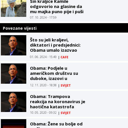
Sin kraljice Kamile
odgovorio na glasine da
mu majka puno pije i puši
07. 10. 2024 - 17:59
Povezane vijesti
Što su jeli kraljevi,
diktatori i predsjednici:
Obama umalo izazvao
diplomatski skandal zbog
01. 06. 2024 - 15:49
|
CAFE
sira
Obama: Podjele u
američkom društvu su
duboke, izazovi u
prevazilaženju krize su
12. 11. 2020 - 18:38
|
SVIJET
ogromni
Obama: Trampova
reakcija na koronavirus je
haotična katastrofa
10. 05. 2020 - 09:32
|
SVIJET
Obama: Žene su bolje od