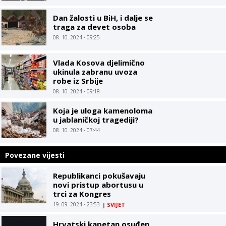
Dan žalosti u BiH, i dalje se
traga za devet osoba
08. 10. 2024 - 09:25
Vlada Kosova djelimično
ukinula zabranu uvoza
robe iz Srbije
08. 10. 2024 - 09:18
Koja je uloga kamenoloma
u jablaničkoj tragediji?
08. 10. 2024 - 07:44
Povezane vijesti
Republikanci pokušavaju
novi pristup abortusu u
trci za Kongres
19. 09. 2024 - 23:53
|
SVIJET
Hrvatski kapetan osuđen