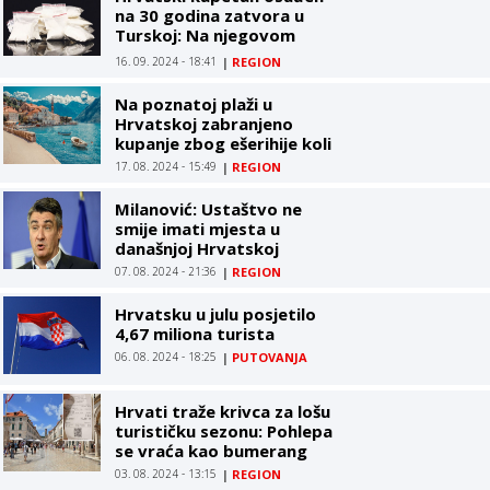
na 30 godina zatvora u
Turskoj: Na njegovom
brodu pronađen kokain
16. 09. 2024 - 18:41
|
REGION
Na poznatoj plaži u
Hrvatskoj zabranjeno
kupanje zbog ešerihije koli
17. 08. 2024 - 15:49
|
REGION
Milanović: Ustaštvo ne
smije imati mjesta u
današnjoj Hrvatskoj
07. 08. 2024 - 21:36
|
REGION
Hrvatsku u julu posjetilo
4,67 miliona turista
06. 08. 2024 - 18:25
|
PUTOVANJA
Hrvati traže krivca za lošu
turističku sezonu: Pohlepa
se vraća kao bumerang
03. 08. 2024 - 13:15
|
REGION