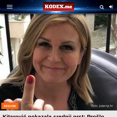
Foto: Jutarnji.hr
REGION
Kitarović pokazala srednji prst: Prošlo