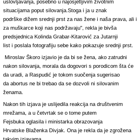
uslovljavanja, posebno u najosjetljivim životnim
situacijama poput silovanja.Stoga i ja u znak
podrške dižem srednji prst za nas žene i naša prava, ali i
za muškarce koji nas podržavaju", rekla je bivša
predsjednica Kolinda Grabar-Kitarović za Jutarnji
list i poslala fotografiju sebe kako pokazuje srednji prst.
Miroslav Škoro izjavio je da bi se žena, ako zatrudni
nakon silovanja, morala da dogovori s porodicom šta će
da uradi, a Raspudić je tokom suočenja sugerisao
da abortus ne bi trebao da se dozvoli ni silovanim
ženama.
Nakon tih izjava je uslijedila reakcija na društvenim
mrežama, a u četvrtak se o tome putem
Fejsbuka oglasila i ministarka obrazovanja
Hrvatske Blaženka Divjak. Ona je rekla da je zgrožena
takvim izjavama.