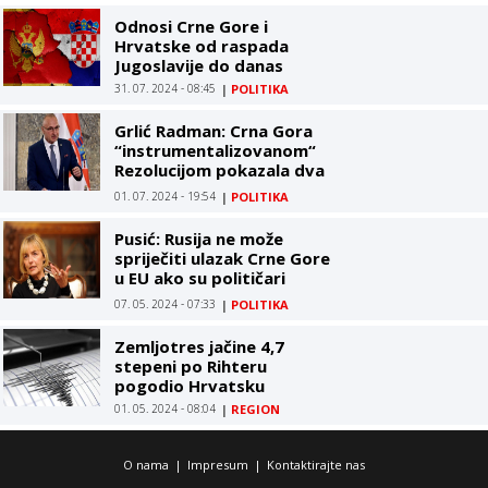
Odnosi Crne Gore i
Hrvatske od raspada
Jugoslavije do danas
31. 07. 2024 - 08:45
|
POLITIKA
Grlić Radman: Crna Gora
“instrumentalizovanom“
Rezolucijom pokazala dva
lica
01. 07. 2024 - 19:54
|
POLITIKA
Pusić: Rusija ne može
spriječiti ulazak Crne Gore
u EU ako su političari
posvećeni tom cilju
07. 05. 2024 - 07:33
|
POLITIKA
Zemljotres jačine 4,7
stepeni po Rihteru
pogodio Hrvatsku
01. 05. 2024 - 08:04
|
REGION
O nama
|
Impresum
|
Kontaktirajte nas