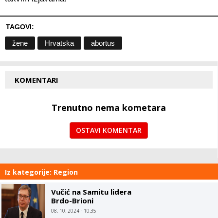
TAGOVI:
žene
Hrvatska
abortus
KOMENTARI
Trenutno nema kometara
OSTAVI KOMENTAR
Iz kategorije: Region
Vučić na Samitu lidera
Brdo-Brioni
08. 10. 2024 - 10:35