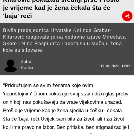
je vrijeme kad je žena čekala šta će
'baja' reći
Bivša predsjednica Hrvatske Kolinda Grabar-
Kitarović reagovala je na nedavne izjave Miroslava
Škore i Nina Raspudića i abortusu u slučaju žena
koje su silovane.
Autor:
19. 06. 2020 - 13:09
Kodex
"Pridružujem se svim ženama koje ovim
'nepristojnim' činom pokazuju svoj stav i dižu glas protiv
onih koji nas pokušavaju da vrate vijekovima unazad.
Prošlo je vrijeme kad je žena sjedila u ćošku i čekala
šta će 'baja' reći.Uvijek sam bila za život, ali i za život
koji ima pravo na izbor. Bez pritiska, bez stigmatizacije i