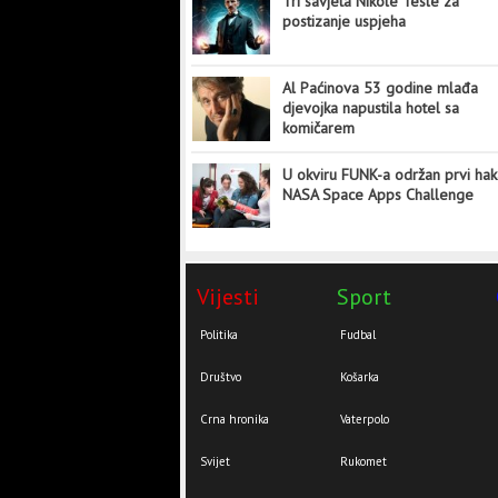
Tri savjeta Nikole Tesle za
postizanje uspjeha
Al Paćinova 53 godine mlađa
djevojka napustila hotel sa
komičarem
U okviru FUNK-a održan prvi hak
NASA Space Apps Challenge
Vijesti
Sport
Politika
Fudbal
Društvo
Košarka
Crna hronika
Vaterpolo
Svijet
Rukomet