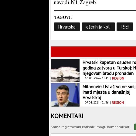
navodi N1 Zagreb.
TAGOVI:
Hrvatska
ešerihija koli
Ičići
Hrvatski kapetan osuđen n
godina zatvora u Turskoj: 
njegovom brodu pronađen
kokain
16. 09. 2024 - 18:41
|
REGION
Milanović: Ustaštvo ne smij
imati mjesta u današnjoj
Hrvatskoj
07. 08. 2024 - 21:36
|
REGION
KOMENTARI
Samo registrovani korisnici mogu komentarisati