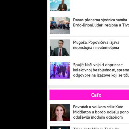
Danas plenarna sjednica samita
Brdo-Brioni, lideri regiona u Tiv
Mugoša: Popovićeva izjava
nepristojna i neutemeljena
Spajić: Naši vojnici doprinose
kolektivnoj bezbjednosti, sprem
odgovore na izazove koji se tič
cijelog svijeta
Cafe
Povratak u velikom stilu: Kate
Middleton u bordo odijelu pon
oduševila modnim odabirom