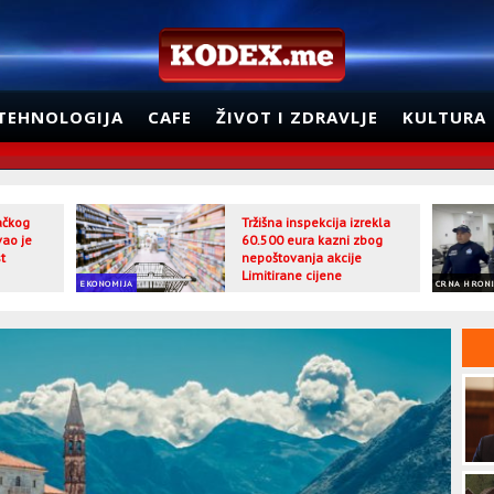
TEHNOLOGIJA
CAFE
ŽIVOT I ZDRAVLJE
KULTURA
jačkog
Tržišna inspekcija izrekla
vao je
60.500 eura kazni zbog
t
nepoštovanja akcije
Limitirane cijene
EKONOMIJA
CRNA HRON