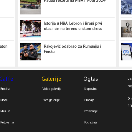
Padali rekordi na MBAT "Podi 2024"
Istorija u NBA: Lebron i Broni prvi
otac i sin na terenu u istom dresu
aton
Rakojević odabrao za Rumuniju i
Finsku
Caffe
Galerije
Oglasi
Vla
Kop
Erotika
Video galerije
Kupovina
O 
Moda
Foto galerije
Prodaja
Co
Muzika
Izdavanje
Putovanja
Potražnja