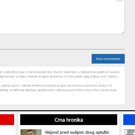
600
Novi komentar
 uredništva, kao ni korisnika portala. Stavovi objavljeni u tekstovima pojedinih autora
dgovornost za štetu nastalu drugom korisniku ili trećoj osobi zbog kršenja ovih Uslova i
i polnoj osnovi i psovke, direktne prijetnje drugim korisnicima, autorima čanka i/ili
fskog, uvredljivog sadržaja, oglašavanje i postavljanje linkova čija svrha nije davanje
Crna hronika
Veljović pred sudijom zbog optužbi