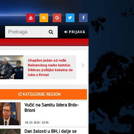
PRIJAVA
Uhapšen jedan od vođa
Veljo
Balkanskog narko kartela:
optuž
Diktirao pošiljke kokaina do
luka u Evropi
IKA
CRNA HRONIKA
IZ KATEGORIJE: REGION
Vučić na Samitu lidera Brdo-
Brioni
08. 10. 2024 - 10:35
Dan žalosti u BiH, i dalje se