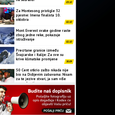
03.10
Za Montesong pristigle 32
pjesme: Imena finalista 10.
oktobra
02.10
Mont Everest svake godine raste
zbog jedne reke, pokazuje
istraživanje
02.10
Precrtane granice između
Švajcarske i Italije: Za sve su
krive klimatske promjene
30.09
50 Cent otkrio zašto nikada nije
bio na Didijevim zabavama: Nisam
za te jezive stvari, ja sam više
normalan tip
28.09
Japanci prave superkompjuter
kakav svijet još nije vidio
27.09
Linkin Park ima novu pjesmu: