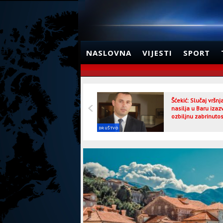
NASLOVNA
VIJESTI
SPORT
Šćekić: Slučaj vršn
nasilja u Baru izaz
ozbiljnu zabrinutos
DRUŠTVO