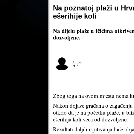
Na poznatoj plaži u Hr
ešerihije koli
Na dijelu plaže u Ičićima otkriven
dozvoljene.
Autor:
M. B.
Zbog toga na ovom mjestu nema k
Nakon dojave građana o zagađenju m
otkrio da je na početku plaže, u bli
ešerihija koli veća od dozvoljene.
Rezultati daljih ispitivanja biće ob