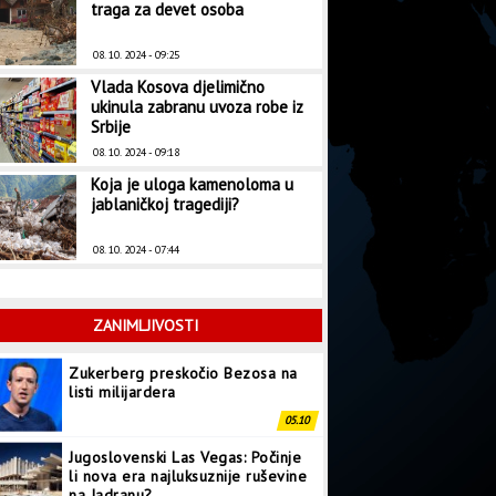
traga za devet osoba
08. 10. 2024 - 09:25
Vlada Kosova djelimično
ukinula zabranu uvoza robe iz
Srbije
08. 10. 2024 - 09:18
Koja je uloga kamenoloma u
jablaničkoj tragediji?
08. 10. 2024 - 07:44
ZANIMLJIVOSTI
Zukerberg preskočio Bezosa na
listi milijardera
05.10
Jugoslovenski Las Vegas: Počinje
li nova era najluksuznije ruševine
na Jadranu?