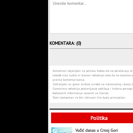
KOMENTARA: (0)
Komentari objavljeni na portalu Kodex.me ne odražavaju stav
takođe nisu nužno ni stavovi redakcije, tako da ne snosimo o
pravila komentarisanja.
Zabranjeni su: govor mržnje, uvrede na nacionalnoj, rasnoj il
članovima redakcije, postavljanje sadržaja i linkova pornogra
dodatanih informacija vezanih za članak.
Takvi komentari će biti izbrisani čim budu primijećeni.
Politika
Vučić danas u Crnoj Gori